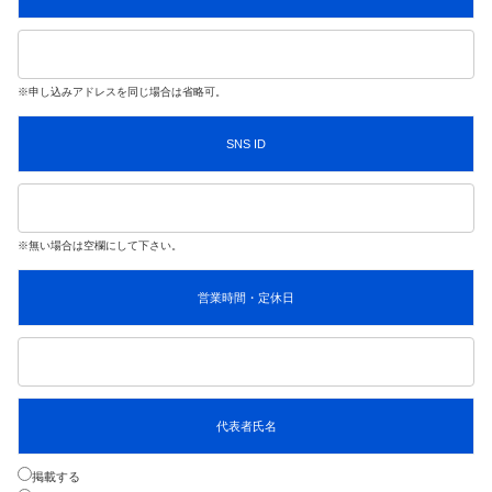
※申し込みアドレスを同じ場合は省略可。
SNS ID
※無い場合は空欄にして下さい。
営業時間・定休日
代表者氏名
掲載する