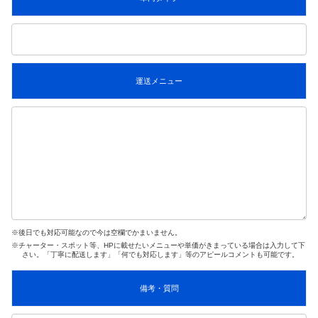
運送メニュー
※後日でも対応可能なので今は空欄でかまいません。
※チャーター・スポット等、HPに載せたいメニューや単価がきまっている場合は入力して下
さい。「丁寧に配送します」「何でも対応します」等のアピールコメントも可能です。
備考・質問