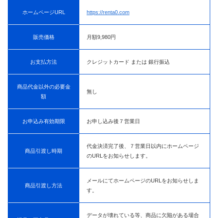
ホームページURL
https://renta0.com
販売価格
月額9,980円
お支払方法
クレジットカード または 銀行振込
商品代金以外の必要金
無し
額
お申込み有効期限
お申し込み後７営業日
代金決済完了後、７営業日以内にホームページ
商品引渡し時期
のURLをお知らせします。
メールにてホームページのURLをお知らせしま
商品引渡し方法
す。
データが壊れている等、商品に欠陥がある場合